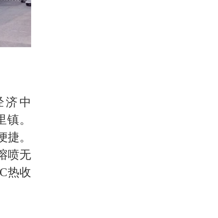
经济中
里镇。
便捷。
熔喷无
C热收