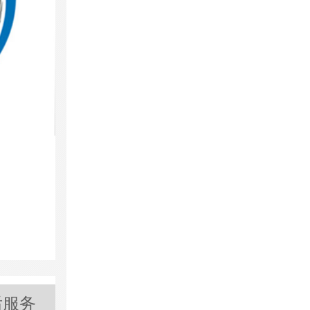
企业精神 经营理
03
踏实、拼搏、责任，
后服务