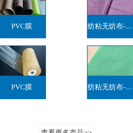
PVC膜
纺粘无纺布-紫色卫材
PVC膜
纺粘无纺布-医疗用
查看更多产品>>